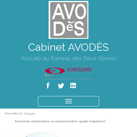
Cabinet AVODÈS
Avocats au Barreau des Deux-Sèvres
Ouvrir
le
Vous êtes ici :
Accueil
menu
Economie collaborative, co-consommation: quelle imposition?