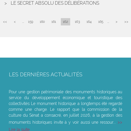
LE SECRET ABSOLU DES DÉLIBÉRATIONS
<<
<
...
159
160
161
162
163
164
165
...
>
>>
LES DERNIÈRES ACTUALITÉS
Le joug léger des monuments historiques
Pour une gestion patrimoniale des monuments historiques au
service du développement économique et touristique des
collectivités Le monument historique a longtemps été regardé
comme une charge. Le rapport que la commission de la
culture du Sénat a consacré, en juillet 2026, à la gestion des
monuments historiques invite à y voir aussi une ressour...
Lire la suite