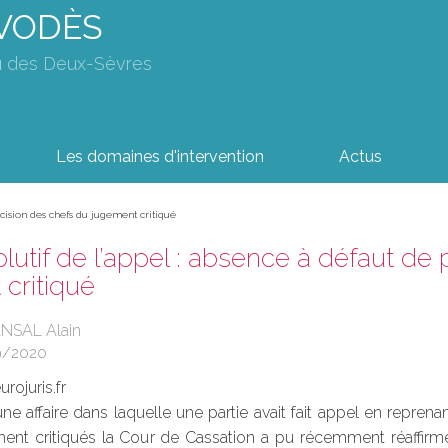
AVODÈS
u des Deux-Sèvres
Les domaines d'intervention
Actus
écision des chefs du jugement critiqué
olutif de l’appel : absence à défaut de
critiqué
ANSAL Alain
9/2020
rojuris.fr
une affaire dans laquelle une partie avait fait appel en repr
ent critiqués la Cour de Cassation a pu récemment réaffirmer