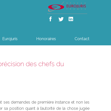
Eurojuris
Honoraires
Contact
 précision des chefs du
enant ses demandes de première instance et non les
 sa position quant à l’autorité de la chose jugée