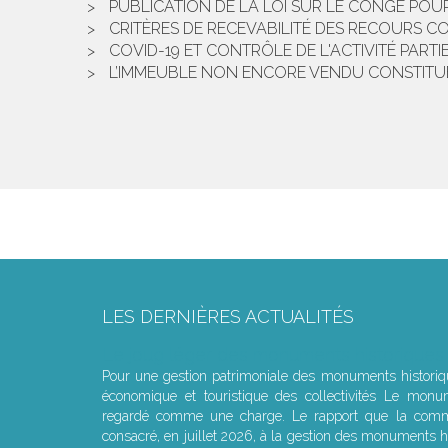
PUBLICATION DE LA LOI SUR LE CONGÉ POU
CRITÈRES DE RECEVABILITÉ DES RECOURS 
COVID-19 ET CONTRÔLE DE L'ACTIVITÉ PART
L’IMMEUBLE NON ENCORE VENDU CONSTITUE-
LES DERNIÈRES ACTUALITÉS
Le joug léger des monuments historiques
Pour une gestion patrimoniale des monuments histori
économique et touristique des collectivités Le monu
regardé comme une charge. Le rapport que la commi
consacré, en juillet 2026, à la gestion des monuments hi