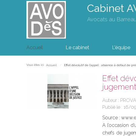
Cabinet 
Avocats au Barrea
Accueil
Le cabinet
L'équipe
Vous êtes ici :
Accueil
Effet dévolutif de l’appel : absence à défaut de pr
Effet dév
jugement 
Auteur : PROV
Publié le :
16/0
Source :
www.eu
A l’occasion d’
chefs de jugem