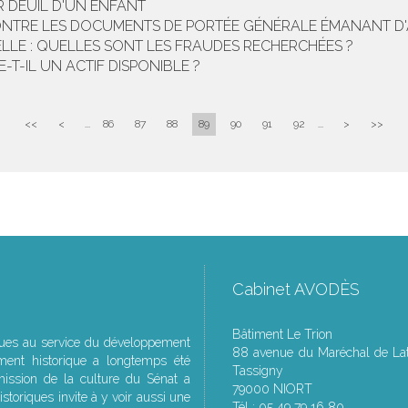
R DEUIL D'UN ENFANT
CONTRE LES DOCUMENTS DE PORTÉE GÉNÉRALE ÉMANANT D
IELLE : QUELLES SONT LES FRAUDES RECHERCHÉES ?
T-IL UN ACTIF DISPONIBLE ?
<<
<
...
86
87
88
89
90
91
92
...
>
>>
Cabinet AVODÈS
Bâtiment Le Trion
ques au service du développement
88 avenue du Maréchal de Lat
ment historique a longtemps été
Tassigny
ssion de la culture du Sénat a
79000 NIORT
storiques invite à y voir aussi une
Tél : 05 49 79 16 80