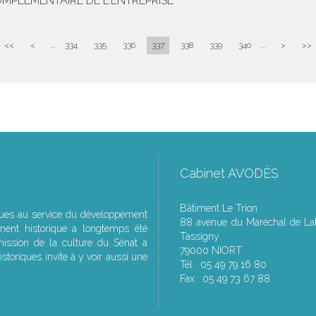
MPLÉMENTAIRE DE L'ENTREPRISE
<<
<
...
334
335
336
337
338
339
340
...
>
>>
Cabinet AVODÈS
Bâtiment Le Trion
ques au service du développement
88 avenue du Maréchal de Lat
ment historique a longtemps été
Tassigny
ssion de la culture du Sénat a
79000 NIORT
storiques invite à y voir aussi une
Tél : 05 49 79 16 80
Fax : 05 49 73 67 88