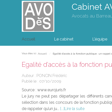
Cabinet 
Avocats au Barrea
Accueil
Le cabinet
L'équipe
Vous êtes ici :
Accueil
Egalité d’accès à la fonction publique : un rappel 
Egalité d’accès à la fonction p
Auteur : PONCIN Frédéric
Publié le :
07/10/2009
Source :
www.eurojuris.fr
Le jury ne peut pas départager les différents can
sélection dans les concours de la fonction publiqu
de rappeler qu’un ju...
Lire la suite