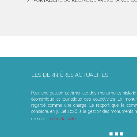
PORTABILITÉ DU RÉGIME DE PRÉVOYANCE CO
LES DERNIÈRES ACTUALITÉS
Le joug léger des monuments historiques
Pour une gestion patrimoniale des monuments histori
économique et touristique des collectivités Le monu
regardé comme une charge. Le rapport que la commi
consacré, en juillet 2026, à la gestion des monuments hi
ressour...
Lire la suite