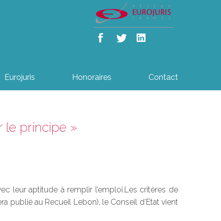
Eurojuris
Honoraires
Contact
 le principe »
c leur aptitude à remplir l’emploi.Les critères de
a publié au Recueil Lebon), le Conseil d’Etat vient