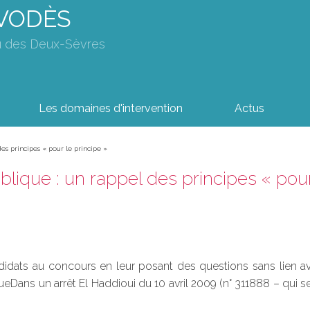
AVODÈS
u des Deux-Sèvres
Les domaines d'intervention
Actus
des principes « pour le principe »
ublique : un rappel des principes « pour
didats au concours en leur posant des questions sans lien ave
eDans un arrêt El Haddioui du 10 avril 2009 (n° 311888 – qui ser