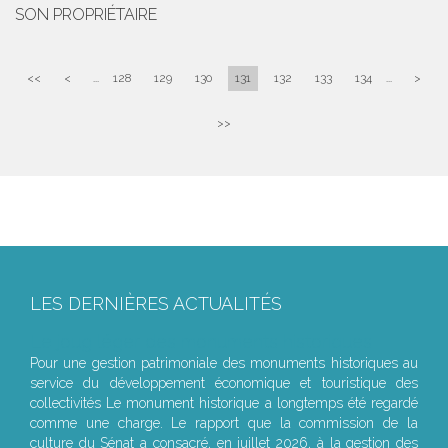
SON PROPRIÉTAIRE
<<
<
...
128
129
130
131
132
133
134
...
>
>>
LES DERNIÈRES ACTUALITÉS
Le joug léger des monuments historiques
Pour une gestion patrimoniale des monuments historiques au
service du développement économique et touristique des
collectivités Le monument historique a longtemps été regardé
comme une charge. Le rapport que la commission de la
culture du Sénat a consacré, en juillet 2026, à la gestion des