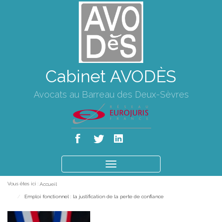
Cabinet AVODÈS
Avocats au Barreau des Deux-Sèvres
Ouvrir
le
Vous êtes ici :
Accueil
menu
Emploi fonctionnel : la justification de la perte de confiance