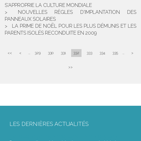
S'APPROPRIE LA CULTURE MONDIALE
NOUVELLES RÈGLES D'IMPLANTATION DES
PANNEAUX SOLAIRES
LA PRIME DE NOËL POUR LES PLUS DÉMUNIS ET LES
PARENTS ISOLÉS RECONDUITE EN 2009
<<
<
...
329
330
331
332
333
334
335
...
>
>>
LES DERNIÈRES ACTUALITÉS
Le joug léger des monuments historiques