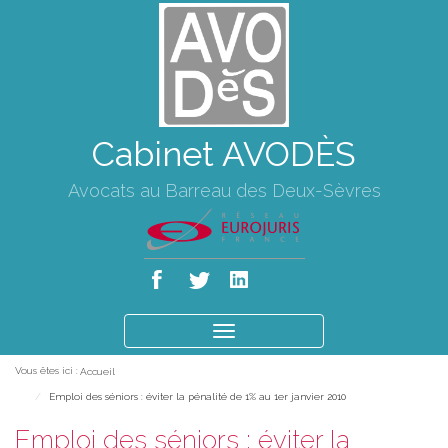
Cabinet AVODÈS
Avocats au Barreau des Deux-Sèvres
Ouvrir
le
Vous êtes ici :
Accueil
menu
Emploi des séniors : éviter la pénalité de 1% au 1er janvier 2010
Emploi des séniors : éviter la