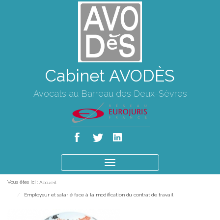
Cabinet AVODÈS
Avocats au Barreau des Deux-Sèvres
Ouvrir
le
Vous êtes ici :
Accueil
menu
Employeur et salarié face à la modification du contrat de travail