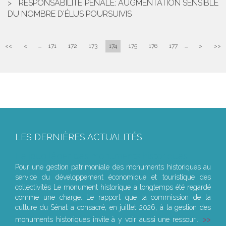
RESPONSABILITÉ PÉNALE: AUGMENTATION SENSIBLE
DU NOMBRE D'ÉLUS POURSUIVIS
<<
<
...
171
172
173
174
175
176
177
...
>
>>
LES DERNIÈRES ACTUALITÉS
Le joug léger des monuments historiques
Pour une gestion patrimoniale des monuments historiques au
service du développement économique et touristique des
collectivités Le monument historique a longtemps été regardé
comme une charge. Le rapport que la commission de la
culture du Sénat a consacré, en juillet 2026, à la gestion des
monuments historiques invite à y voir aussi une ressour...