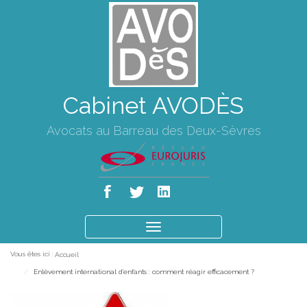
Cabinet AVODÈS
Avocats au Barreau des Deux-Sèvres
Ouvrir
le
Vous êtes ici :
Accueil
menu
Enlèvement international d’enfants : comment réagir efficacement ?