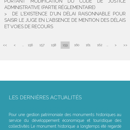
PORTANT MODIFICATION DU CODE DE JUSTICE
ADMINISTRATIVE (PARTIE RÉGLEMENTAIRE)
DE L'EXISTENCE D'UN DÉLAI RAISONNABLE POUR
SAISIR LE JUGE EN L'ABSENCE DE MENTION DES DÉLAIS
ET VOIES DE RECOURS
<<
<
...
156
157
158
159
160
161
162
...
>
>>
LES DERNIÈRES ACTUALITÉS
Le joug léger des monuments historiques
Pour une gestion patrimoniale des monuments historiques au
service du développement économique et touristique des
collectivités Le monument historique a longtemps été regardé