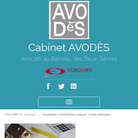
Cabinet AVODÈS
Avocats au Barreau des Deux-Sèvres
Ouvrir
le
Vous êtes ici :
Accueil
Ensemble immobilier unique : mode d’emploi
menu