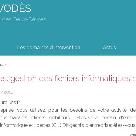
AVODÈS
u des Deux-Sèvres
Les domaines d'intervention
Actus
 le CIL
es: gestion des fichiers informatiques p
4/2012
rojuris.fr
reprise, vous utilisez, pour les besoins de votre activité, de
sous traitants, clients, débiteurs.... Etes-vous certain d'
formatique et libertés (CIL) Dirigeants d'entreprise: êtes-vous c