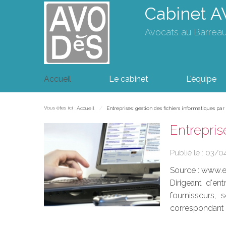
Cabinet 
Avocats au Barrea
Accueil
Le cabinet
L'équipe
Vous êtes ici :
Accueil
Entreprises: gestion des fichiers informatiques par
Entrepris
Publié le :
03/0
Source :
www.eu
Dirigeant d'ent
fournisseurs, 
correspondant in