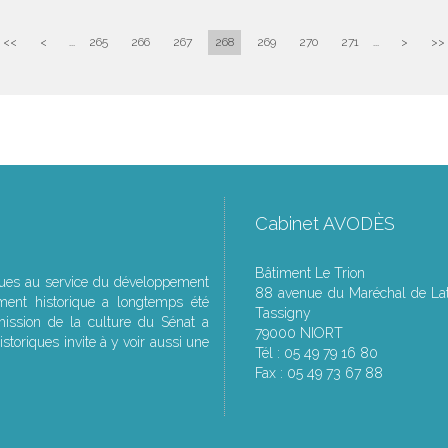
<<
<
...
265
266
267
268
269
270
271
...
>
>>
Cabinet AVODÈS
Bâtiment Le Trion
ques au service du développement
88 avenue du Maréchal de Lat
ment historique a longtemps été
Tassigny
ssion de la culture du Sénat a
79000 NIORT
storiques invite à y voir aussi une
Tél : 05 49 79 16 80
Fax : 05 49 73 67 88