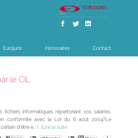
Eurojuris
Honoraires
Contact
ar le CIL
s fichiers informatiques répertoriant vos salariés,
être en conformité avec la Loi du 6 août 2004?Le
ertain d'être e...
Lire la suite