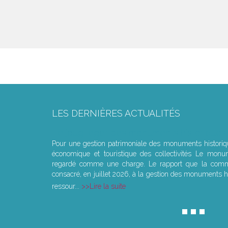
LES DERNIÈRES ACTUALITÉS
Le joug léger des monuments historiques
Pour une gestion patrimoniale des monuments histori
économique et touristique des collectivités Le monu
regardé comme une charge. Le rapport que la commi
consacré, en juillet 2026, à la gestion des monuments hi
ressour...
Lire la suite