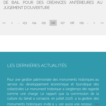
DE BAIL POUR DES CRÉANCES ANTÉRIEURES AU
JUGEMENT D’OUVERTURE
<<
<
...
153
154
155
156
157
158
159
...
>
>>
LES DERNIÈRES ACTUALITÉS
Le joug léger des monuments historiques
Pour une gestion patrimoniale des monuments historiques au
service du développement économique et touristique des
collectivités Le monument historique a longtemps été regardé
comme une charge. Le rapport que la commission de la
culture du Sénat a consacré, en juillet 2026, à la gestion des
monuments historiques invite à y voir aussi une ressour...