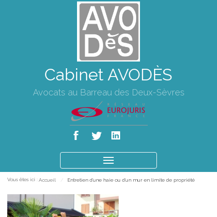
Cabinet AVODÈS
Avocats au Barreau des Deux-Sèvres
Ouvrir
le
Vous êtes ici :
Accueil
Entretien d'une haie ou d'un mur en limite de propriété
menu