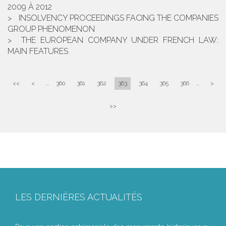
2009 À 2012
INSOLVENCY PROCEEDINGS FACING THE COMPANIES
GROUP PHENOMENON
THE EUROPEAN COMPANY UNDER FRENCH LAW:
MAIN FEATURES
<<
<
...
360
361
362
363
364
365
366
...
>
>>
LES DERNIÈRES ACTUALITÉS
Le joug léger des monuments historiques