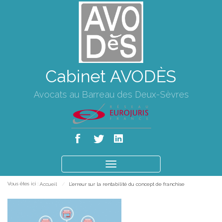
Cabinet AVODÈS
Avocats au Barreau des Deux-Sèvres
Ouvrir
le
Vous êtes ici :
Accueil
L'erreur sur la rentabilité du concept de franchise
menu