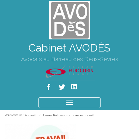
Cabinet AVODÈS
Avocats au Barreau des Deux-Sèvres
Ouvrir
le
Vous êtes ici :
Accueil
L'essentiel des ordonnances travail
menu