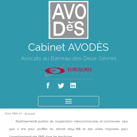
Cabinet AVODÈS
Avocats au Barreau des Deux-Sèvres
Ouvrir
le
Vous êtes ici :
Accueil
menu
Etablissements publics de coopération intercommunale et communes: plus
que 2 ans pour profiter du décret 2014–768 et des aides majorées pour
l'investissement des PME dans les territoires