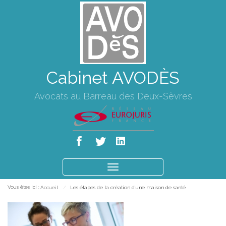
Cabinet AVODÈS
Avocats au Barreau des Deux-Sèvres
Ouvrir
le
Vous êtes ici :
Accueil
Les étapes de la création d’une maison de santé
menu