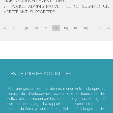
NON-RENOUVELLEMENT D’UN CDD
POLICE ADMINISTRATIVE : LE CE SUSPEND UN
ARRÊTÉ ANTI-SUPPORTERS
<<
<
...
99
100
101
102
103
104
105
...
>
>>
LES DERNIÈRES ACTUALITÉS
Le joug léger des monuments historiques
Pour une gestion patrimoniale des monuments historiques au
service du développement économique et touristique des
collectivités Le monument historique a longtemps été regardé
comme une charge. Le rapport que la commission de la
culture du Sénat a consacré, en juillet 2026, à la gestion des