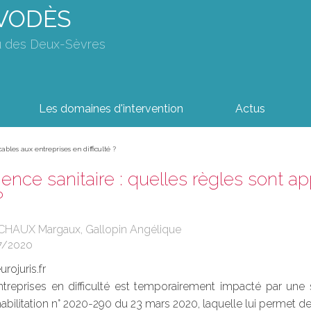
AVODÈS
u des Deux-Sèvres
Les domaines d'intervention
Actus
cables aux entreprises en difficulté ?
gence sanitaire : quelles règles sont a
?
CHAUX Margaux, Gallopin Angélique
7/2020
rojuris.fr
ntreprises en difficulté est temporairement impacté par un
d’habilitation n° 2020-290 du 23 mars 2020, laquelle lui permet