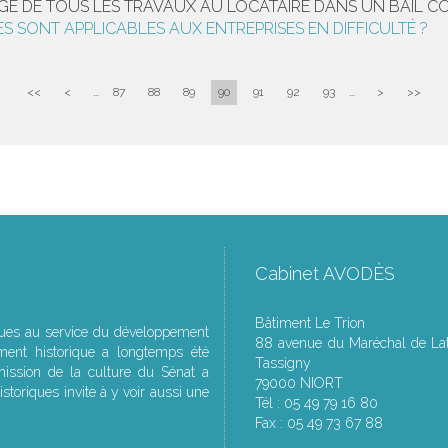
GE DE TOUS LES TRAVAUX AU LOCATAIRE DANS UN BAIL C
ES SONT APPLICABLES AUX ENTREPRISES EN DIFFICULTÉ ?
<<
<
...
87
88
89
90
91
92
93
...
>
>>
Cabinet AVODÈS
Bâtiment Le Trion
ques au service du développement
88 avenue du Maréchal de Lat
ment historique a longtemps été
Tassigny
ssion de la culture du Sénat a
79000 NIORT
storiques invite à y voir aussi une
Tél : 05 49 79 16 80
Fax : 05 49 73 67 88