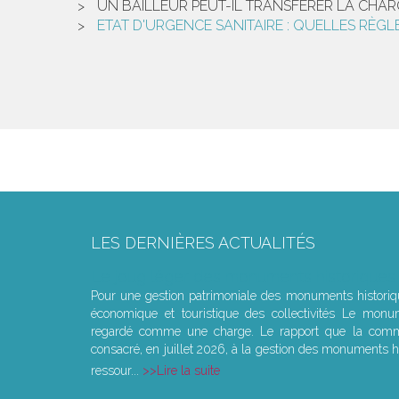
UN BAILLEUR PEUT-IL TRANSFÉRER LA CHAR
ETAT D'URGENCE SANITAIRE : QUELLES RÈGL
LES DERNIÈRES ACTUALITÉS
Le joug léger des monuments historiques
Pour une gestion patrimoniale des monuments histori
économique et touristique des collectivités Le monu
regardé comme une charge. Le rapport que la commi
consacré, en juillet 2026, à la gestion des monuments hi
ressour...
Lire la suite