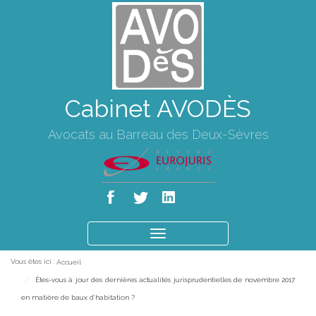
Cabinet AVODÈS
Avocats au Barreau des Deux-Sèvres
Ouvrir
le
Vous êtes ici :
Accueil
menu
Êtes-vous à jour des dernières actualités jurisprudentielles de novembre 2017
en matière de baux d’habitation ?