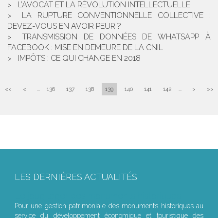
L’AVOCAT ET LA RÉVOLUTION INTELLECTUELLE
LA RUPTURE CONVENTIONNELLE COLLECTIVE :
DEVEZ-VOUS EN AVOIR PEUR ?
TRANSMISSION DE DONNÉES DE WHATSAPP À
FACEBOOK : MISE EN DEMEURE DE LA CNIL
IMPÔTS : CE QUI CHANGE EN 2018
<<
<
...
136
137
138
139
140
141
142
...
>
>>
LES DERNIÈRES ACTUALITÉS
Le joug léger des monuments historiques
Pour une gestion patrimoniale des monuments historiques au
service du développement économique et touristique des