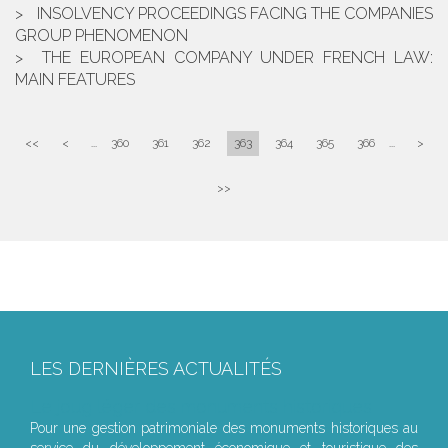
INSOLVENCY PROCEEDINGS FACING THE COMPANIES
GROUP PHENOMENON
THE EUROPEAN COMPANY UNDER FRENCH LAW:
MAIN FEATURES
<<
<
...
360
361
362
363
364
365
366
...
>
>>
LES DERNIÈRES ACTUALITÉS
Le joug léger des monuments historiques
Pour une gestion patrimoniale des monuments historiques au