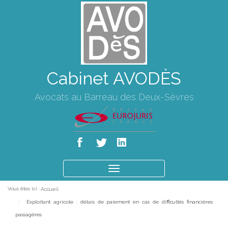
Cabinet AVODÈS
Avocats au Barreau des Deux-Sèvres
Ouvrir
le
Vous êtes ici :
Accueil
menu
Exploitant agricole : délais de paiement en cas de difficultés financières
passagères