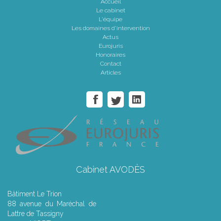
Accueil
Le cabinet
L'équipe
Les domaines d'intervention
Actus
Eurojuris
Honoraires
Contact
Articles
Cabinet AVODÈS
Bâtiment Le Trion
88 avenue du Maréchal de
Lattre de Tassigny