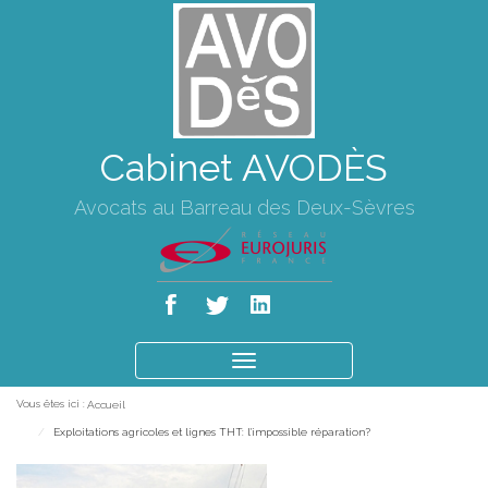
Cabinet AVODÈS
Avocats au Barreau des Deux-Sèvres
Ouvrir
le
Vous êtes ici :
Accueil
menu
Exploitations agricoles et lignes THT: l'impossible réparation?