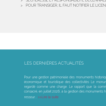
SÉCHERESSE ET RESPONSABILITÉ DÉCENNALE
POUR TRANSIGER, IL FAUT NOTIFIER LE LICE
LES DERNIÈRES ACTUALITÉS
Le joug léger des monuments historiques
Pour une gestion patrimoniale des monuments histori
économique et touristique des collectivités Le monu
regardé comme une charge. Le rapport que la commi
consacré, en juillet 2026, à la gestion des monuments hi
ressour...
Lire la suite