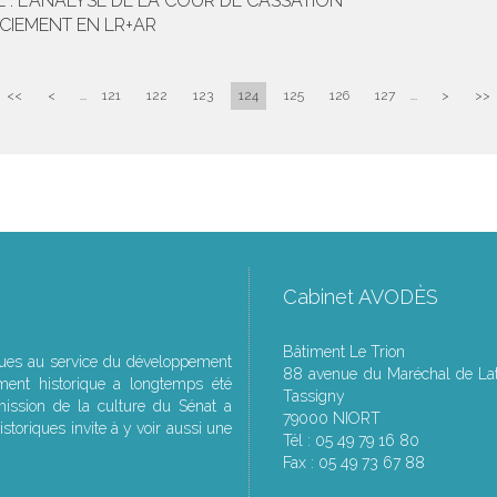
 : L'ANALYSE DE LA COUR DE CASSATION
NCIEMENT EN LR+AR
<<
<
...
121
122
123
124
125
126
127
...
>
>>
Cabinet AVODÈS
Bâtiment Le Trion
ques au service du développement
88 avenue du Maréchal de Lat
ment historique a longtemps été
Tassigny
ssion de la culture du Sénat a
79000 NIORT
storiques invite à y voir aussi une
Tél : 05 49 79 16 80
Fax : 05 49 73 67 88