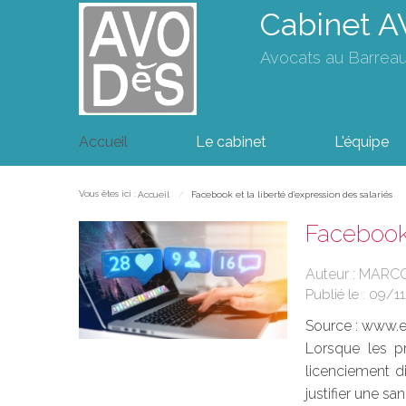
Cabinet 
Avocats au Barrea
Accueil
Le cabinet
L'équipe
Vous êtes ici :
Accueil
Facebook et la liberté d’expression des salariés
Facebook 
Auteur : MARC
Publié le :
09/1
Source :
www.eu
Lorsque les pr
licenciement di
justifier une san