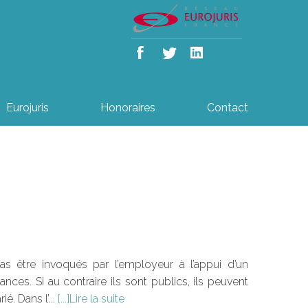
Eurojuris
Honoraires
Contact
s être invoqués par l’employeur à l’appui d’un
nces. Si au contraire ils sont publics, ils peuvent
é. Dans l’...
Lire la suite