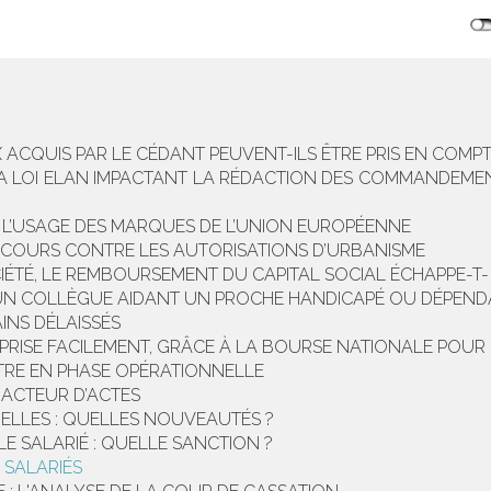
X ACQUIS PAR LE CÉDANT PEUVENT-ILS ÊTRE PRIS EN COMPT
LA LOI ELAN IMPACTANT LA RÉDACTION DES COMMANDEMEN
R L’USAGE DES MARQUES DE L’UNION EUROPÉENNE
ECOURS CONTRE LES AUTORISATIONS D’URBANISME
IÉTÉ, LE REMBOURSEMENT DU CAPITAL SOCIAL ÉCHAPPE-T- 
UN COLLÈGUE AIDANT UN PROCHE HANDICAPÉ OU DÉPEN
INS DÉLAISSÉS
PRISE FACILEMENT, GRÂCE À LA BOURSE NATIONALE POUR
TRE EN PHASE OPÉRATIONNELLE
DACTEUR D’ACTES
XUELLES : QUELLES NOUVEAUTÉS ?
LE SALARIÉ : QUELLE SANCTION ?
 SALARIÉS