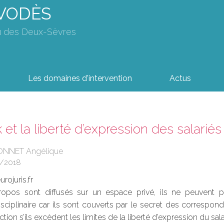
AVODÈS
u des Deux-Sèvres
Les domaines d'intervention
Actus
et la liberté d’expression des salariés
ONNET Angélique
1/2018
rojuris.fr
opos sont diffusés sur un espace privé, ils ne peuvent pa
sciplinaire car ils sont couverts par le secret des corresponda
ction s’ils excèdent les limites de la liberté d’expression du salari