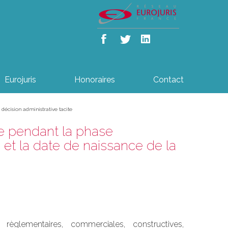
Eurojuris
Honoraires
Contact
 décision administrative tacite
de pendant la phase
on et la date de naissance de la
règlementaires, commerciales, constructives,