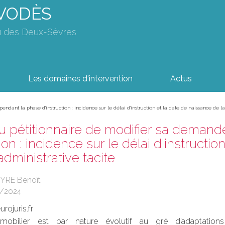
AVODÈS
u des Deux-Sèvres
Les domaines d'intervention
Actus
dant la phase d'instruction : incidence sur le délai d'instruction et la date de naissance de la
u pétitionnaire de modifier sa deman
ion : incidence sur le délai d'instructi
administrative tacite
EYRE Benoît
2/2024
rojuris.fr
obilier est par nature évolutif au gré d’adaptations 