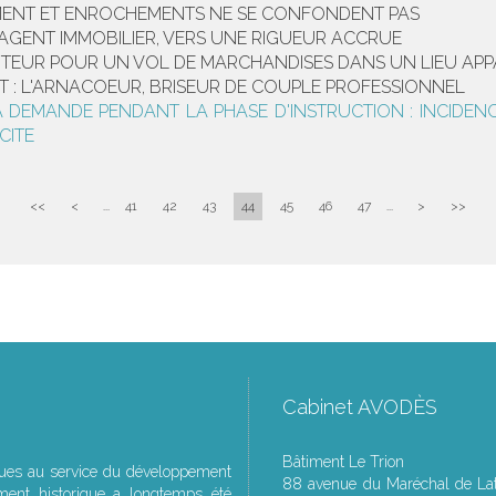
EMENT ET ENROCHEMENTS NE SE CONFONDENT PAS
'AGENT IMMOBILIER, VERS UNE RIGUEUR ACCRUE
RTEUR POUR UN VOL DE MARCHANDISES DANS UN LIEU AP
T : L'ARNACOEUR, BRISEUR DE COUPLE PROFESSIONNEL
A DEMANDE PENDANT LA PHASE D'INSTRUCTION : INCIDENC
CITE
<<
<
...
41
42
43
44
45
46
47
...
>
>>
Cabinet AVODÈS
Bâtiment Le Trion
ques au service du développement
88 avenue du Maréchal de Lat
ment historique a longtemps été