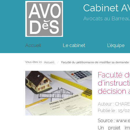
Cabinet 
Avocats au Barrea
Accueil
Le cabinet
L'équipe
Vous êtes ici :
Accueil
Faculté du pétitionnaire de modifier sa demande pen
Faculté d
d'instruct
décision 
Auteur : CHAR
Publié le :
15/0
Source :
www.eu
Un projet imm