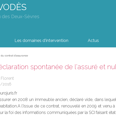
AVODÈS
u des Deux-Sèvres
Les domaines d'intervention
Actus
é du contrat d'assurance
claration spontanée de l'assuré et nul
 Florent
4/2016
rojuris.fr
assurer en 2008 un immeuble ancien, déclaré vide, dans lequel e
habitation.A l'issue de ce contrat, renouvelé en 2009 et venu à
ur la foi des informations communiquées par la SCI faisant état 