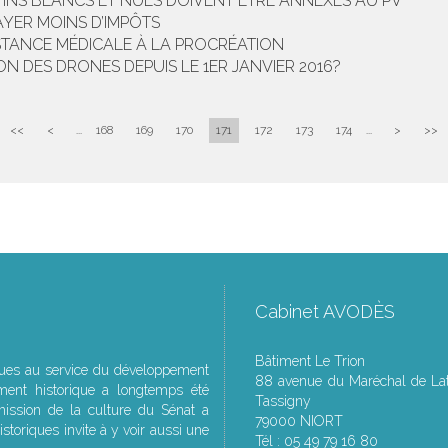
TINS BLANCS ET NULS DOIVENT ÊTRE ANNEXÉS AU PV
AYER MOINS D’IMPÔTS
ISTANCE MÉDICALE À LA PROCRÉATION
ON DES DRONES DEPUIS LE 1ER JANVIER 2016?
<<
<
...
168
169
170
171
172
173
174
...
>
>>
Cabinet AVODÈS
Bâtiment Le Trion
ques au service du développement
88 avenue du Maréchal de Lat
ment historique a longtemps été
Tassigny
ssion de la culture du Sénat a
79000 NIORT
storiques invite à y voir aussi une
Tél : 05 49 79 16 80