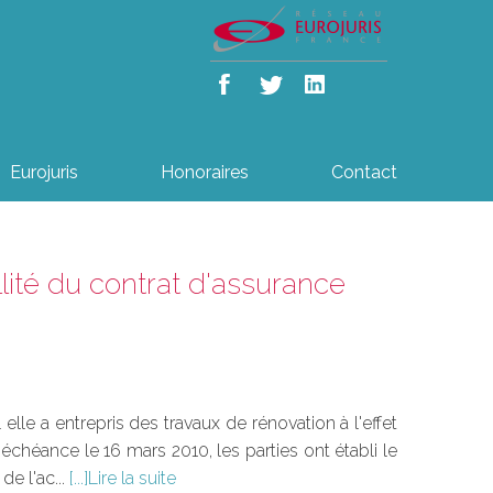
Eurojuris
Honoraires
Contact
lité du contrat d'assurance
lle a entrepris des travaux de rénovation à l'effet
 échéance le 16 mars 2010, les parties ont établi le
de l'ac...
Lire la suite