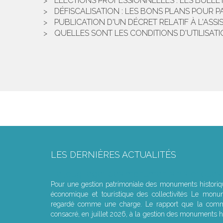
ELECTIONS PROFESSIONNELLES : LES BULLE
DÉFISCALISATION : LES BONS PLANS POUR P
PUBLICATION D'UN DÉCRET RELATIF À L'ASS
QUELLES SONT LES CONDITIONS D'UTILISATI
LES DERNIÈRES ACTUALITÉS
Le joug léger des monuments historiques
Pour une gestion patrimoniale des monuments histori
économique et touristique des collectivités Le monu
regardé comme une charge. Le rapport que la commi
consacré, en juillet 2026, à la gestion des monuments hi