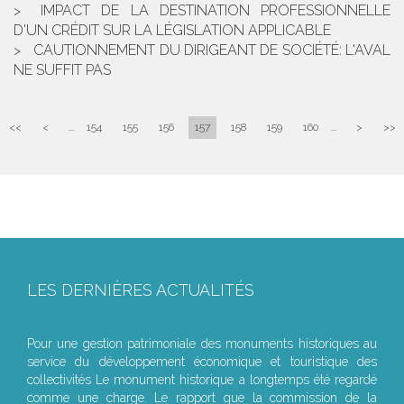
IMPACT DE LA DESTINATION PROFESSIONNELLE
D'UN CRÉDIT SUR LA LÉGISLATION APPLICABLE
CAUTIONNEMENT DU DIRIGEANT DE SOCIÉTÉ: L'AVAL
NE SUFFIT PAS
<<
<
...
154
155
156
157
158
159
160
...
>
>>
LES DERNIÈRES ACTUALITÉS
Le joug léger des monuments historiques
Pour une gestion patrimoniale des monuments historiques au
service du développement économique et touristique des
collectivités Le monument historique a longtemps été regardé
comme une charge. Le rapport que la commission de la