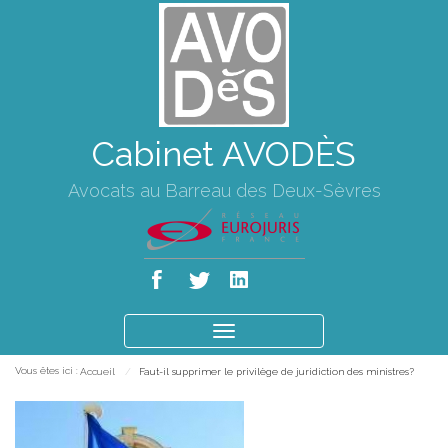
Cabinet AVODÈS
Avocats au Barreau des Deux-Sèvres
Ouvrir
le
Vous êtes ici :
Accueil
Faut-il supprimer le privilège de juridiction des ministres?
menu