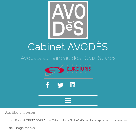
Cabinet AVODÈS
Avocats au Barreau des Deux-Sèvres
Ouvrir
le
Vous êtes ici :
Accueil
menu
Ferrari TESTAROSSA : le Tribunal de l’UE réaffirme la souplesse de la preuve
de l’usage sérieux