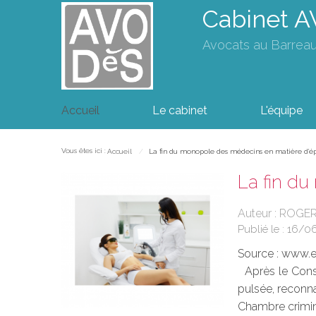
Cabinet 
Avocats au Barrea
Accueil
Le cabinet
L'équipe
Vous êtes ici :
Accueil
La fin du monopole des médecins en matière d'épi
La fin du
Auteur : ROGER
Publié le :
16/0
Source :
www.eu
Après le Conse
pulsée, reconnai
Chambre crimine