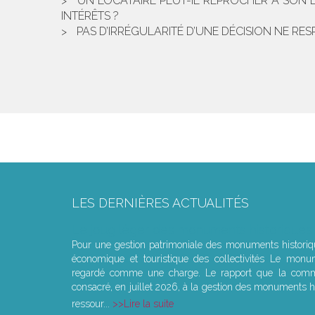
UN LOCATAIRE PEUT-IL REPROCHER À SON
INTÉRÊTS ?
PAS D’IRRÉGULARITÉ D’UNE DÉCISION NE RE
LES DERNIÈRES ACTUALITÉS
Le joug léger des monuments historiques
Pour une gestion patrimoniale des monuments histori
économique et touristique des collectivités Le monu
regardé comme une charge. Le rapport que la commi
consacré, en juillet 2026, à la gestion des monuments hi
ressour...
Lire la suite