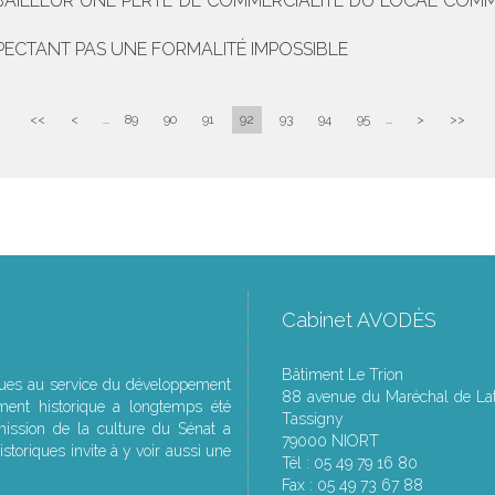
 BAILLEUR UNE PERTE DE COMMERCIALITÉ DU LOCAL CO
SPECTANT PAS UNE FORMALITÉ IMPOSSIBLE
<<
<
...
89
90
91
92
93
94
95
...
>
>>
Cabinet AVODÈS
Bâtiment Le Trion
ques au service du développement
88 avenue du Maréchal de Lat
ment historique a longtemps été
Tassigny
ssion de la culture du Sénat a
79000 NIORT
storiques invite à y voir aussi une
Tél : 05 49 79 16 80
Fax : 05 49 73 67 88