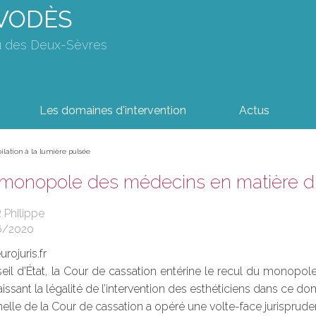
AVODÈS
u des Deux-Sèvres
Les domaines d'intervention
Actus
lation à la lumière pulsée
 monopole des médecins en matière d'é
 Philippe
6/2020
rojuris.fr
il d’État, la Cour de cassation entérine le recul du monopole
ssant la légalité de l’intervention des esthéticiens dans ce dom
lle de la Cour de cassation a opéré une volte-face jurispruden