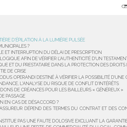
ÈRE D'ÉPILATION À LA LUMIÈRE PULSÉE
MUNICIPALES ?
 ET INTERRUPTION DU DÉLAI DE PRESCRIPTION
LOGIQUE AFIN DE VÉRIFIER L’AUTHENTICITÉ D’UN TESTAM
UE ET DU PRESTATAIRE DANS LA PROTECTION DES DROITS 
IE DE CRISE
ODUS OPERANDI DESTINÉ À VÉRIFIER LA POSSIBILITÉ D’UNE
ENDANCE, L'ANALYSE DU RISQUE DE CONFLIT D'INTÉRÊTS
BANDONS DE CRÉANCES POUR LES BAILLEURS « GÉNÉREUX »
 DE PASSAGE
ON EN CAS DE DÉSACCORD ?
E L’ASSUREUR DÉPEND DES TERMES DU CONTRAT ET DES CO
CONSTITUE PAS UNE FAUTE DOLOSIVE EXCLUANT LA GARANTI