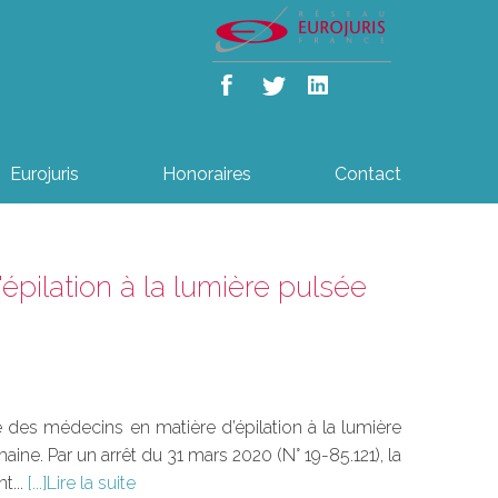
Eurojuris
Honoraires
Contact
pilation à la lumière pulsée
 des médecins en matière d’épilation à la lumière
aine. Par un arrêt du 31 mars 2020 (N° 19-85.121), la
t...
Lire la suite