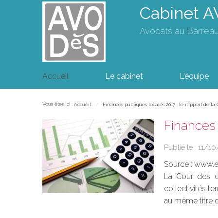
Cabinet 
Avocats au Barrea
Accueil
Le cabinet
L'équipe
Vous êtes ici :
Accueil
Finances publiques locales 2017 : le rapport de l
Finances 
Publié le :
11/10
Source :
www.eu
La Cour des co
collectivités t
au même titre q