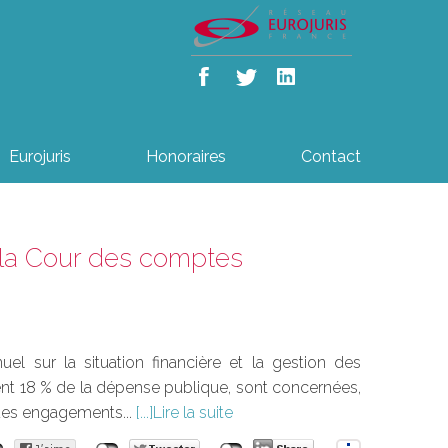
Eurojuris
Honoraires
Contact
e la Cour des comptes
 sur la situation financière et la gestion des
entent 18 % de la dépense publique, sont concernées,
 des engagements...
Lire la suite