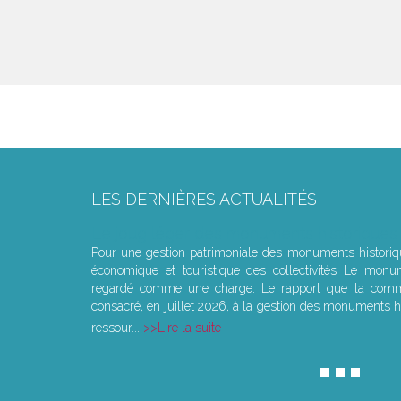
LES DERNIÈRES ACTUALITÉS
Le joug léger des monuments historiques
Pour une gestion patrimoniale des monuments histori
économique et touristique des collectivités Le monu
regardé comme une charge. Le rapport que la commi
consacré, en juillet 2026, à la gestion des monuments hi
ressour...
Lire la suite