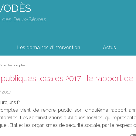
AVODÈS
u des Deux-Sèvres
Les domaines d'intervention
Actus
a Cour des comptes
publiques locales 2017 : le rapport d
/2017
rojuris.fr
mptes vient de rendre public son cinquième rapport annuel
erritoriales. Les administrations publiques locales, qui représ
ue l’État et les organismes de sécurité sociale, par le respect