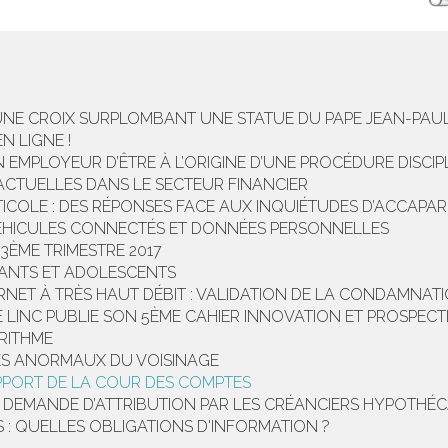
’UNE CROIX SURPLOMBANT UNE STATUE DU PAPE JEAN-PAUL 
N LIGNE !
UN EMPLOYEUR D’ÊTRE À L’ORIGINE D’UNE PROCÉDURE DISCI
ACTUELLES DANS LE SECTEUR FINANCIER
TICOLE : DES RÉPONSES FACE AUX INQUIÉTUDES D’ACCAPA
VÉHICULES CONNECTÉS ET DONNÉES PERSONNELLES
3ÈME TRIMESTRE 2017
FANTS ET ADOLESCENTS
NET À TRÈS HAUT DÉBIT : VALIDATION DE LA CONDAMNATIO
 LINC PUBLIE SON 5ÈME CAHIER INNOVATION ET PROSPECT
RITHME
ES ANORMAUX DU VOISINAGE
APPORT DE LA COUR DES COMPTES
ET DEMANDE D’ATTRIBUTION PAR LES CRÉANCIERS HYPOTHÉC
: QUELLES OBLIGATIONS D'INFORMATION ?