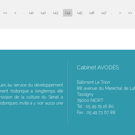
<<
<
...
141
142
143
144
145
146
147
...
>
>>
Cabinet AVODÈS
Bâtiment Le Trion
ques au service du développement
88 avenue du Maréchal de Lat
ment historique a longtemps été
Tassigny
ssion de la culture du Sénat a
79000 NIORT
storiques invite à y voir aussi une
Tél : 05 49 79 16 80
Fax : 05 49 73 67 88