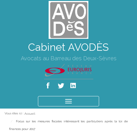
Cabinet AVODÈS
Avocats au Barreau des Deux-Sèvres
Ouvrir
le
Vous êtes ici :
Accueil
menu
Focus sur les mesures fiscales intéressant les particuliers après la loi de
finances pour 2017