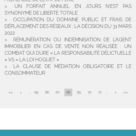
UN FORFAIT ANNUEL EN JOURS N'EST PAS
SYNONYME DE LIBERTÉ TOTALE
OCCUPATION DU DOMAINE PUBLIC ET FRAIS DE
DÉPLACEMENT DES RÉSEAUX : LA DÉCISION DU 31 MARS
2022
RÉMUNÉRATION OU INDEMNISATION DE L’AGENT
IMMOBILIER EN CAS DE VENTE NON RÉALISÉE : UN
COMBAT QUI DURE « LA RESPONSABILITÉ DÉLICTUELLE
» VS « LA LOI HOGUET »
LA CLAUSE DE MÉDIATION OBLIGATOIRE ET LE
CONSOMMATEUR
<<
<
...
65
66
67
68
69
70
71
...
>
>>