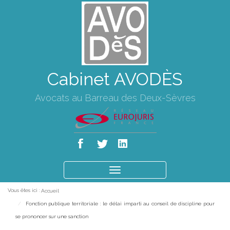
Cabinet AVODÈS
Avocats au Barreau des Deux-Sèvres
Ouvrir
le
Vous êtes ici :
Accueil
menu
Fonction publique territoriale : le délai imparti au conseil de discipline pour
se prononcer sur une sanction