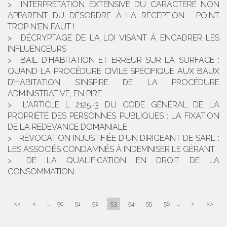
INTERPRÉTATION EXTENSIVE DU CARACTÈRE NON
APPARENT DU DÉSORDRE À LA RÉCEPTION : POINT
TROP N'EN FAUT !
DÉCRYPTAGE DE LA LOI VISANT À ENCADRER LES
INFLUENCEURS
BAIL D'HABITATION ET ERREUR SUR LA SURFACE :
QUAND LA PROCÉDURE CIVILE SPÉCIFIQUE AUX BAUX
D’HABITATION S’INSPIRE DE LA PROCÉDURE
ADMINISTRATIVE, EN PIRE
L'ARTICLE L 2125-3 DU CODE GÉNÉRAL DE LA
PROPRIÉTÉ DES PERSONNES PUBLIQUES : LA FIXATION
DE LA REDEVANCE DOMANIALE
RÉVOCATION INJUSTIFIÉE D'UN DIRIGEANT DE SARL :
LES ASSOCIÉS CONDAMNÉS À INDEMNISER LE GÉRANT
DE LA QUALIFICATION EN DROIT DE LA
CONSOMMATION
<<
<
...
50
51
52
53
54
55
56
...
>
>>