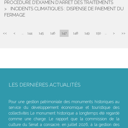
PROCÉDURE D’EXAMEN D'ARRÊT DES TRAITEMENTS
INCIDENTS CLIMATIQUES : DISPENSE DE PAIEMENT DU
FERMAGE
<<
<
...
144
145
146
147
148
149
150
...
>
>>
LES DERNIÈRES ACTUALITÉS
Le joug léger des monuments historiques
Pour une gestion patrimoniale des monuments historiques au
service du développement économique et touristique des
collectivités Le monument historique a longtemps été regardé
comme une charge. Le rapport que la commission de la
culture du Sénat a consacré, en juillet 2026, à la gestion des