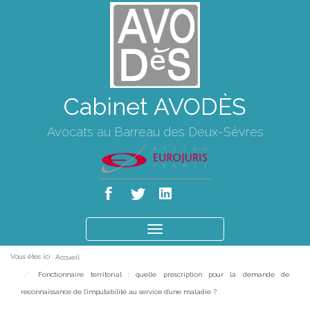
Cabinet AVODÈS
Avocats au Barreau des Deux-Sèvres
Ouvrir
le
Vous êtes ici :
Accueil
menu
Fonctionnaire territorial : quelle prescription pour la demande de
reconnaissance de l'imputabilité au service d'une maladie ?