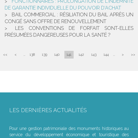
FONCTIONNAIRES : PROLONGATION DE L'INDEMNITÉ
DE GARANTIE INDIVIDUELLE DU POUVOIR D'ACHAT
BAIL COMMERCIAL : RÉSILIATION DU BAIL APRÈS UN
CONGÉ SANS OFFRE DE RENOUVELLEMENT
LES CONVENTIONS DE FORFAIT SONT-ELLES
PRÉSUMÉES DANGEREUSES POUR LA SANTÉ ?
<<
<
...
138
139
140
141
142
143
144
...
>
>>
LES DERNIÈRES ACTUALITÉS
Le joug léger des monuments historiques
Pour une gestion patrimoniale des monuments historiques au
service du développement économique et touristique des