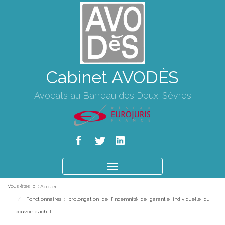
Cabinet AVODÈS
Avocats au Barreau des Deux-Sèvres
Ouvrir
le
Vous êtes ici :
Accueil
menu
Fonctionnaires : prolongation de l'indemnité de garantie individuelle du
pouvoir d'achat