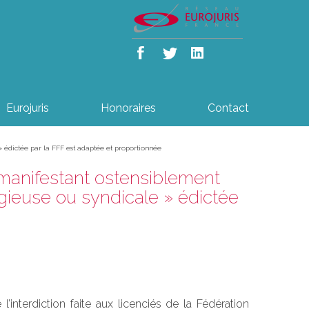
Eurojuris
Honoraires
Contact
 » édictée par la FFF est adaptée et proportionnée
e manifestant ostensiblement
igieuse ou syndicale » édictée
l’interdiction faite aux licenciés de la Fédération