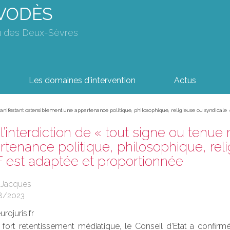
AVODÈS
u des Deux-Sèvres
Les domaines d'intervention
Actus
 manifestant ostensiblement une appartenance politique, philosophique, religieuse ou syndicale
: l’interdiction de « tout signe ou tenu
tenance politique, philosophique, rel
F est adaptée et proportionnée
R Jacques
8/2023
rojuris.fr
 fort retentissement médiatique, le Conseil d’Etat a confirmé 