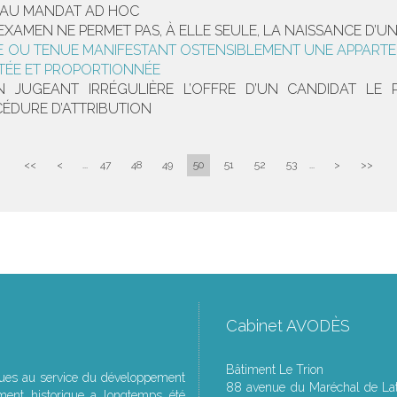
RS AU MANDAT AD HOC
XAMEN NE PERMET PAS, À ELLE SEULE, LA NAISSANCE D’UN
GNE OU TENUE MANIFESTANT OSTENSIBLEMENT UNE APPARTE
PTÉE ET PROPORTIONNÉE
ON JUGEANT IRRÉGULIÈRE L’OFFRE D’UN CANDIDAT LE
ÉDURE D’ATTRIBUTION
<<
<
...
47
48
49
50
51
52
53
...
>
>>
Cabinet AVODÈS
Bâtiment Le Trion
ques au service du développement
88 avenue du Maréchal de Lat
ment historique a longtemps été