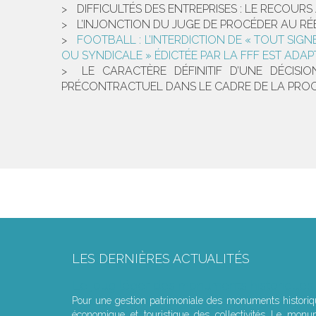
DIFFICULTÉS DES ENTREPRISES : LE RECOU
L’INJONCTION DU JUGE DE PROCÉDER AU RÉE
FOOTBALL : L’INTERDICTION DE « TOUT SI
OU SYNDICALE » ÉDICTÉE PAR LA FFF EST ADA
LE CARACTÈRE DÉFINITIF D’UNE DÉCISI
PRÉCONTRACTUEL DANS LE CADRE DE LA PROC
LES DERNIÈRES ACTUALITÉS
Le joug léger des monuments historiques
Pour une gestion patrimoniale des monuments histori
économique et touristique des collectivités Le monu