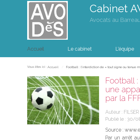
Cabinet 
Avocats au Barrea
Accueil
Le cabinet
L'équipe
Vous êtes ici :
Accueil
Football : l’interdiction de « tout signe ou tenue
Football 
une appar
par la FF
Auteur : FILSE
Publié le :
30/0
Source :
www.eu
Par un arrêt au