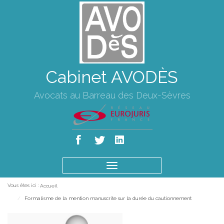
Cabinet AVODÈS
Avocats au Barreau des Deux-Sèvres
Ouvrir
le
Vous êtes ici :
Accueil
menu
Formalisme de la mention manuscrite sur la durée du cautionnement