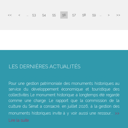
<<
<
...
53
54
55
56
57
58
59
...
>
>>
LES DERNIÈRES ACTUALITÉS
Le joug léger des monuments historiques
Pour une gestion patrimoniale des monuments historiques au
service du développement économique et touristique des
collectivités Le monument historique a longtemps été regardé
comme une charge. Le rapport que la commission de la
culture du Sénat a consacré, en juillet 2026, à la gestion des
monuments historiques invite à y voir aussi une ressour...
Lire la suite