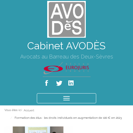
Cabinet AVODÈS
Avocats au Barreau des Deux-Sèvres
Ouvrir
le
Vous êtes ici :
Accueil
menu
Formation des élus : les droits individuels en augmentation de 100 € en 2023