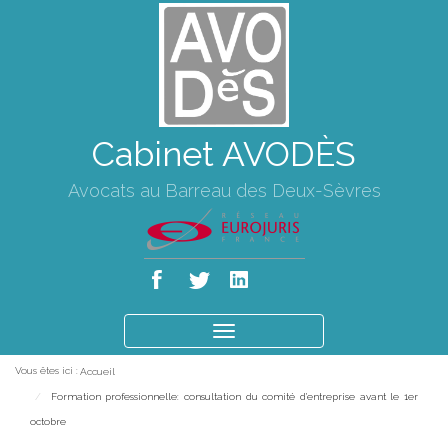
Cabinet AVODÈS
Avocats au Barreau des Deux-Sèvres
Ouvrir
le
Vous êtes ici :
Accueil
menu
Formation professionnelle: consultation du comité d'entreprise avant le 1er
octobre