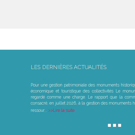
LES DERNIÈRES ACTUALITÉS
Le joug léger des monuments historiques
Pour une gestion patrimoniale des monuments histori
économique et touristique des collectivités Le monu
regardé comme une charge. Le rapport que la commi
consacré, en juillet 2026, à la gestion des monuments hi
ressour...
Lire la suite