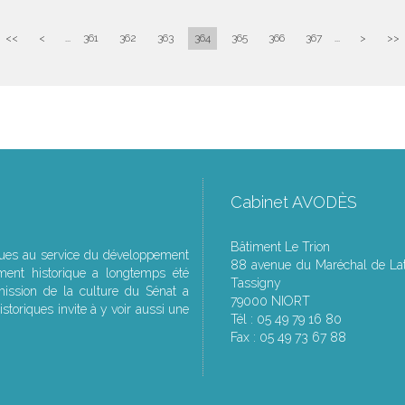
<<
<
...
361
362
363
364
365
366
367
...
>
>>
Cabinet AVODÈS
Bâtiment Le Trion
ques au service du développement
88 avenue du Maréchal de Lat
ment historique a longtemps été
Tassigny
ssion de la culture du Sénat a
79000 NIORT
storiques invite à y voir aussi une
Tél : 05 49 79 16 80
Fax : 05 49 73 67 88