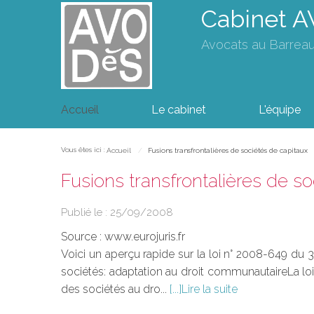
Cabinet 
Avocats au Barrea
Accueil
Le cabinet
L'équipe
Vous êtes ici :
Accueil
Fusions transfrontalières de sociétés de capitaux
Fusions transfrontalières de s
Publié le :
25/09/2008
Source :
www.eurojuris.fr
Voici un aperçu rapide sur la loi n° 2008-649 du 
sociétés: adaptation au droit communautaireLa loi 
des sociétés au dro...
Lire la suite