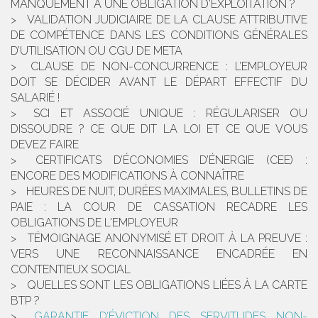
MANQUEMENT À UNE OBLIGATION D'EXPLOITATION ?
VALIDATION JUDICIAIRE DE LA CLAUSE ATTRIBUTIVE
DE COMPÉTENCE DANS LES CONDITIONS GÉNÉRALES
D’UTILISATION OU CGU DE META
CLAUSE DE NON-CONCURRENCE : L’EMPLOYEUR
DOIT SE DÉCIDER AVANT LE DÉPART EFFECTIF DU
SALARIÉ !
SCI ET ASSOCIÉ UNIQUE : RÉGULARISER OU
DISSOUDRE ? CE QUE DIT LA LOI ET CE QUE VOUS
DEVEZ FAIRE
CERTIFICATS D’ÉCONOMIES D’ÉNERGIE (CEE) :
ENCORE DES MODIFICATIONS À CONNAÎTRE
HEURES DE NUIT, DURÉES MAXIMALES, BULLETINS DE
PAIE : LA COUR DE CASSATION RECADRE LES
OBLIGATIONS DE L'EMPLOYEUR
TÉMOIGNAGE ANONYMISÉ ET DROIT À LA PREUVE :
VERS UNE RECONNAISSANCE ENCADRÉE EN
CONTENTIEUX SOCIAL
QUELLES SONT LES OBLIGATIONS LIÉES À LA CARTE
BTP ?
GARANTIE D’ÉVICTION DES SERVITUDES NON-