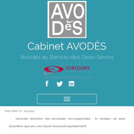
Cabinet AVODÈS
Avocats au Barreau des Deux-Sèvres
Ouvrir
le
Vous êtes ici :
Accueil
menu
Garantie d’éviction des servitudes non-apparentes : le vendeur ne peut
s’exonérer que par une clause l’excluant expressément