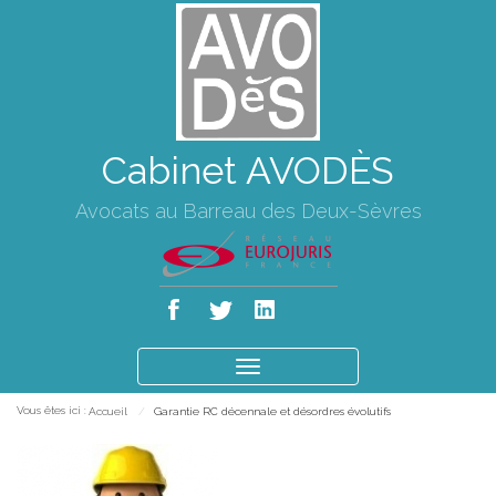
Cabinet AVODÈS
Avocats au Barreau des Deux-Sèvres
Ouvrir
le
Vous êtes ici :
Accueil
Garantie RC décennale et désordres évolutifs
menu