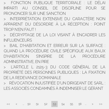
FONCTION PUBLIQUE TERRITORIALE : LE DÉLAI
IMPARTI AU CONSEIL DE DISCIPLINE POUR SE
PRONONCER SUR UNE SANCTION
INTERPRÉTATION EXTENSIVE DU CARACTÈRE NON
APPARENT DU DÉSORDRE À LA RÉCEPTION : POINT
TROP N'EN FAUT !
DÉCRYPTAGE DE LA LOI VISANT À ENCADRER LES
INFLUENCEURS
BAIL D'HABITATION ET ERREUR SUR LA SURFACE :
QUAND LA PROCÉDURE CIVILE SPÉCIFIQUE AUX BAUX
D’HABITATION S’INSPIRE DE LA PROCÉDURE
ADMINISTRATIVE, EN PIRE
L'ARTICLE L 2125-3 DU CODE GÉNÉRAL DE LA
PROPRIÉTÉ DES PERSONNES PUBLIQUES : LA FIXATION
DE LA REDEVANCE DOMANIALE
RÉVOCATION INJUSTIFIÉE D'UN DIRIGEANT DE SARL :
LES ASSOCIÉS CONDAMNÉS À INDEMNISER LE GÉRANT
<<
<
...
50
51
52
53
54
55
56
...
>
>>