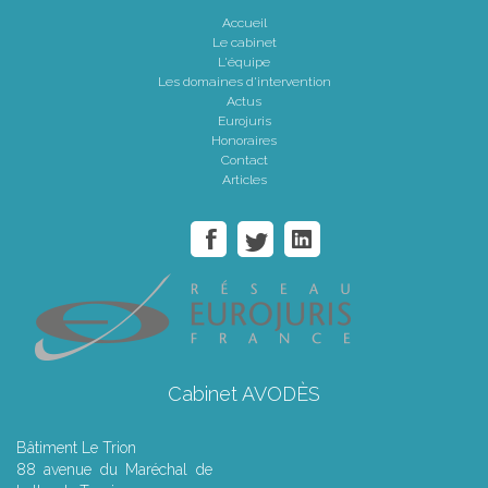
Accueil
Le cabinet
L'équipe
Les domaines d'intervention
Actus
Eurojuris
Honoraires
Contact
Articles
Cabinet AVODÈS
Bâtiment Le Trion
88 avenue du Maréchal de