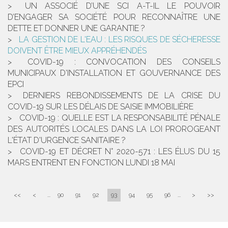
UN ASSOCIÉ D’UNE SCI A-T-IL LE POUVOIR
D’ENGAGER SA SOCIÉTÉ POUR RECONNAÎTRE UNE
DETTE ET DONNER UNE GARANTIE ?
LA GESTION DE L'EAU : LES RISQUES DE SÉCHERESSE
DOIVENT ÊTRE MIEUX APPRÉHENDÉS
COVID-19 : CONVOCATION DES CONSEILS
MUNICIPAUX D'INSTALLATION ET GOUVERNANCE DES
EPCI
DERNIERS REBONDISSEMENTS DE LA CRISE DU
COVID-19 SUR LES DÉLAIS DE SAISIE IMMOBILIÈRE
COVID-19 : QUELLE EST LA RESPONSABILITÉ PÉNALE
DES AUTORITÉS LOCALES DANS LA LOI PROROGEANT
L'ÉTAT D'URGENCE SANITAIRE ?
COVID-19 ET DÉCRET N° 2020-571 : LES ÉLUS DU 15
MARS ENTRENT EN FONCTION LUNDI 18 MAI
<<
<
...
90
91
92
93
94
95
96
...
>
>>