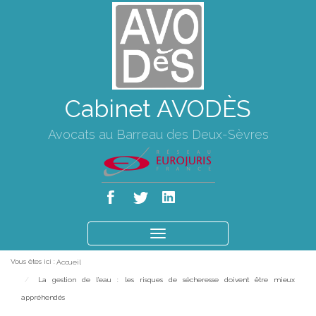
Cabinet AVODÈS
Avocats au Barreau des Deux-Sèvres
Ouvrir
le
Vous êtes ici :
Accueil
menu
La gestion de l'eau : les risques de sécheresse doivent être mieux
appréhendés