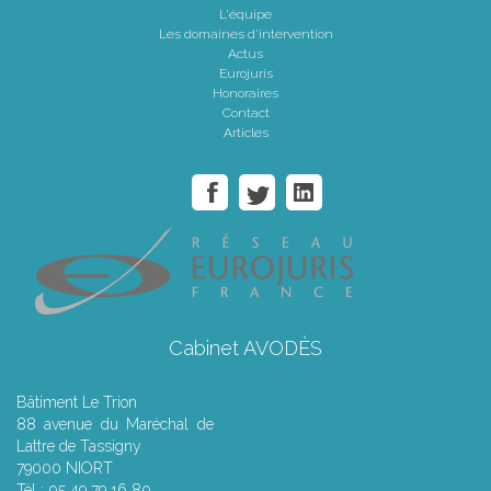
L'équipe
Les domaines d'intervention
Actus
Eurojuris
Honoraires
Contact
Articles
Cabinet AVODÈS
Bâtiment Le Trion
88 avenue du Maréchal de
Lattre de Tassigny
79000 NIORT
Tél : 05 49 79 16 80