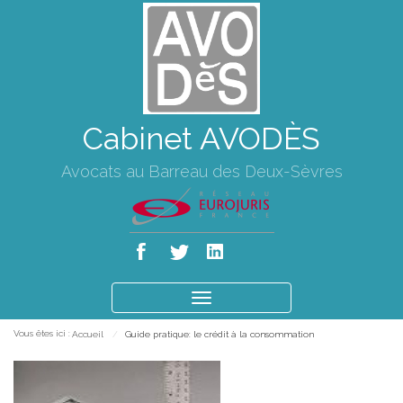
Cabinet AVODÈS
Avocats au Barreau des Deux-Sèvres
Ouvrir
le
Vous êtes ici :
Accueil
Guide pratique: le crédit à la consommation
menu