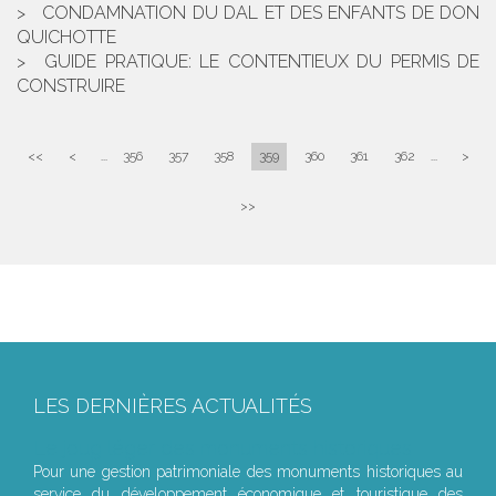
CONDAMNATION DU DAL ET DES ENFANTS DE DON
QUICHOTTE
GUIDE PRATIQUE: LE CONTENTIEUX DU PERMIS DE
CONSTRUIRE
<<
<
...
356
357
358
359
360
361
362
...
>
>>
LES DERNIÈRES ACTUALITÉS
Le joug léger des monuments historiques
Pour une gestion patrimoniale des monuments historiques au
service du développement économique et touristique des