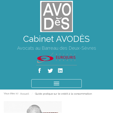
Cabinet AVODÈS
Avocats au Barreau des Deux-Sèvres
Ouvrir
le
Vous êtes ici :
Accueil
Guide pratique sur le crédit à la consommation
menu