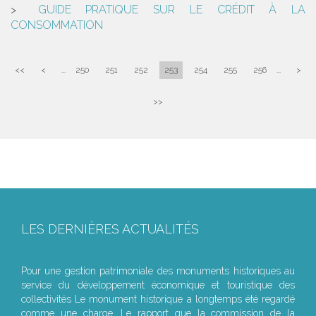
GUIDE PRATIQUE SUR LE CRÉDIT À LA
CONSOMMATION
<<
<
...
250
251
252
253
254
255
256
...
>
>>
LES DERNIÈRES ACTUALITÉS
Le joug léger des monuments historiques
Pour une gestion patrimoniale des monuments historiques au
service du développement économique et touristique des
collectivités Le monument historique a longtemps été regardé
comme une charge. Le rapport que la commission de la