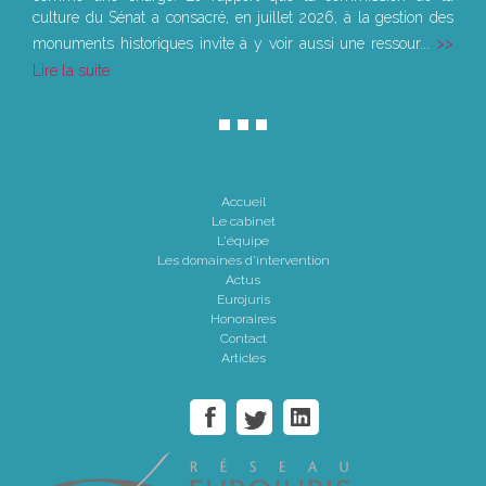
culture du Sénat a consacré, en juillet 2026, à la gestion des
monuments historiques invite à y voir aussi une ressour...
Lire la suite
Accueil
Le cabinet
L'équipe
Les domaines d'intervention
Actus
Eurojuris
Honoraires
Contact
Articles