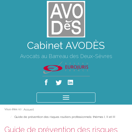
Cabinet AVODÈS
Avocats au Barreau des Deux-Sèvres
Ouvrir
le
Vous êtes ici :
Accueil
menu
Guide de prévention des risques routiers professionnels: thèmes I, II et III
Guide de prévention des risques