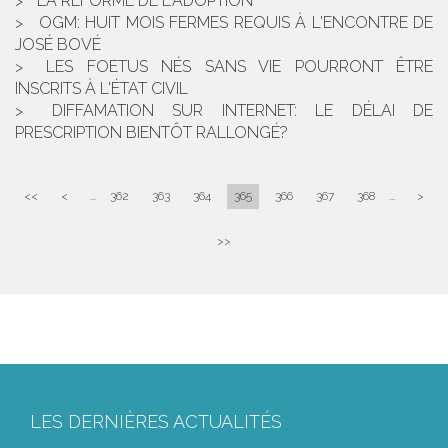
LA RÉFORME DE L'ADOPTION
OGM: HUIT MOIS FERMES REQUIS À L'ENCONTRE DE
JOSÉ BOVÉ
LES FOETUS NÉS SANS VIE POURRONT ÊTRE
INSCRITS À L'ÉTAT CIVIL
DIFFAMATION SUR INTERNET: LE DÉLAI DE
PRESCRIPTION BIENTÔT RALLONGÉ?
<<
<
...
362
363
364
365
366
367
368
...
>
>>
LES DERNIÈRES ACTUALITÉS