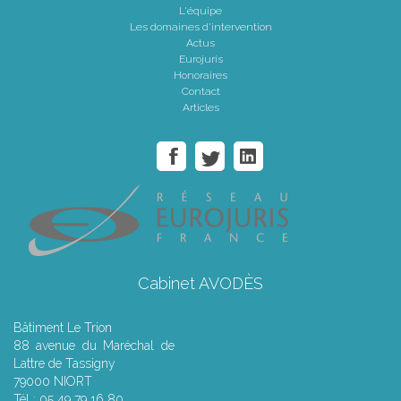
L'équipe
Les domaines d'intervention
Actus
Eurojuris
Honoraires
Contact
Articles
Cabinet AVODÈS
Bâtiment Le Trion
88 avenue du Maréchal de
Lattre de Tassigny
79000 NIORT
Tél : 05 49 79 16 80