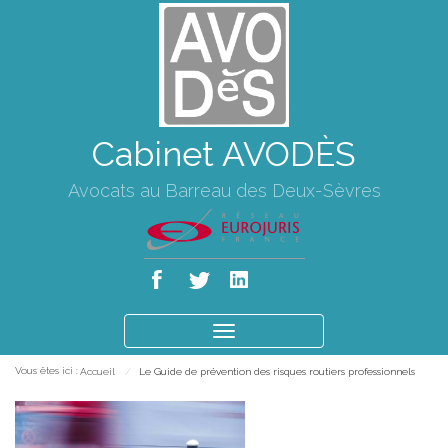
Cabinet AVODÈS
Avocats au Barreau des Deux-Sèvres
Ouvrir
le
Vous êtes ici :
Accueil
Le Guide de prévention des risques routiers professionnels
menu