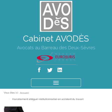
Cabinet AVODÈS
Avocats au Barreau des Deux-Sèvres
Ouvrir
le
Vous êtes ici :
Accueil
menu
Harcèlement allégué institutionnalisé en accident du travail