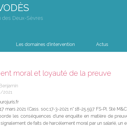
AVODÈS
u des Deux-Sèvres
Les domaines d'intervention
Actus
nt moral et loyauté de la preuve
 Benjamin
4/2021
rojuris.fr
 17 mars 2021 (Cass. soc.17-3-2021 n° 18-25.597 FS-PI, Sté M&C
borde les conséquences d’une enquête en matière de preuve,
 signalement de faits de harcèlement moral par un salarié, un 