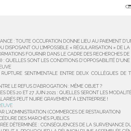
ANCE : TOUTE OCCUPATION DONNE LIEU AU PAIEMENT D'
 DISPOSANT OU L’IMPOSSIBLE « RÉGULARISATION » DE LA
ORMATIONS FOURNIR DANS LE CADRE DES RECHERCHES DE
) : QUELLES SONT LES CONDITIONS D'OPPOSABILITÉ D'UN
REUVE
 RUPTURE SENTIMENTALE ENTRE DEUX COLLÈGUES DE T
RE LE REFUS D’ABROGATION : MÊME OBJET ?
 DES 20 ET 27 JUIN 2021 : QUELLES SERONT LES MODALIT
LARIÉS PEUT NUIRE GRAVEMENT À L’ENTREPRISE !
REUVE
AR L'ADMINISTRATION (COMMERCES DE RESTAURATION)
OCÉDURE DES MARCHÉS PUBLICS
URÉE DÉTERMINÉE : CONSÉQUENCES DE LA SURVENANCE D