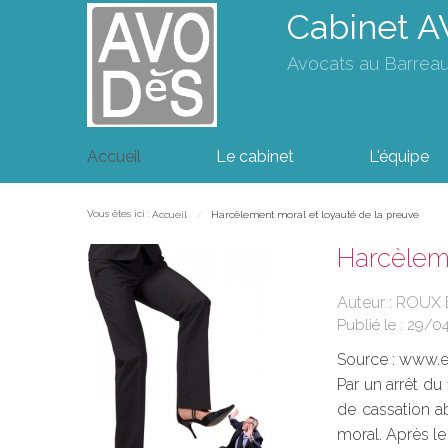
Cabinet 
Avocats au Barrea
Accueil
Le cabinet
L'équipe
Vous êtes ici :
Accueil
Harcèlement moral et loyauté de la preuve
Harcèleme
Auteur : ROUX
Publié le :
29/0
Source :
www.eu
Par un arrêt du
de cassation a
moral. Après le