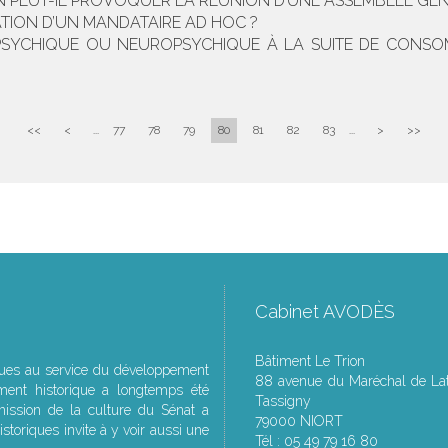
N PEUT-IL PROVOQUER LA RÉUNION D’UNE ASSEMBLÉE GÉNÉ
ATION D’UN MANDATAIRE AD HOC ?
PSYCHIQUE OU NEUROPSYCHIQUE À LA SUITE DE CONSOM
<<
<
...
77
78
79
80
81
82
83
...
>
>>
Cabinet AVODÈS
Bâtiment Le Trion
ques au service du développement
88 avenue du Maréchal de Lat
ment historique a longtemps été
Tassigny
ssion de la culture du Sénat a
79000 NIORT
storiques invite à y voir aussi une
Tél : 05 49 79 16 80