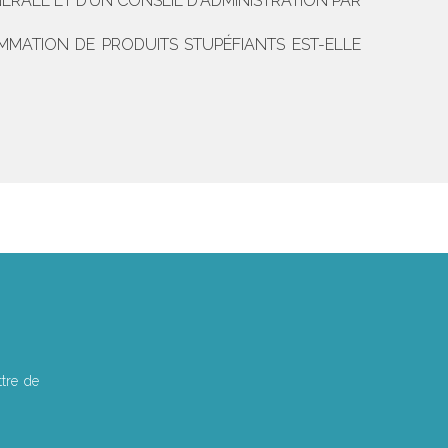
RALE ET D’UN CONSEIL D‘ADMINISTRATION PAR
MATION DE PRODUITS STUPÉFIANTS EST-ELLE
tre de