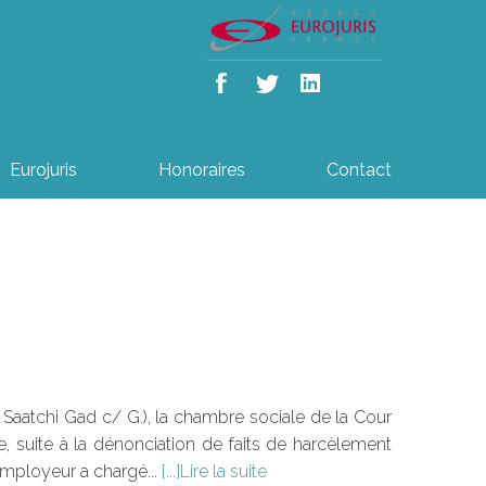
Eurojuris
Honoraires
Contact
 Saatchi Gad c/ G.), la chambre sociale de la Cour
 suite à la dénonciation de faits de harcèlement
employeur a chargé...
Lire la suite