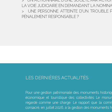
UN ACTIONNAIRE D’UNE SOCIÉTÉ PAR ACTIO
LA VOIE JUDICIAIRE EN DEMANDANT LA NOMIN
UNE PERSONNE ATTEINTE D’UN TROUBLE 
PÉNALEMENT RESPONSABLE ?
LES DERNIÈRES ACTUALITÉS
Le joug léger des monuments historiques
Pour une gestion patrimoniale des monuments histori
économique et touristique des collectivités Le monu
regardé comme une charge. Le rapport que la commi
consacré, en juillet 2026, à la gestion des monuments hi