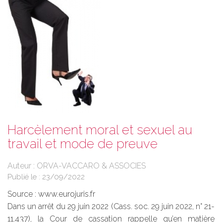
Harcèlement moral et sexuel au
travail et mode de preuve
Auteur : ORVA-VACCARO & ASSOCIES
Publié le :
23/09/2022
Source :
www.eurojuris.fr
Dans un arrêt du 29 juin 2022 (Cass. soc. 29 juin 2022, n° 21-
11.437), la Cour de cassation rappelle qu’en matière