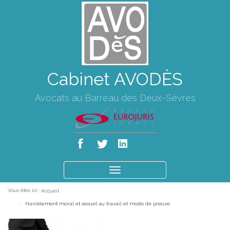
Cabinet AVODÈS
Avocats au Barreau des Deux-Sèvres
Ouvrir
le
Vous êtes ici :
Accueil
menu
Harcèlement moral et sexuel au travail et mode de preuve