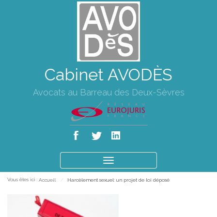
Cabinet AVODÈS
Avocats au Barreau des Deux-Sèvres
Ouvrir
le
Vous êtes ici :
Accueil
Harcèlement sexuel: un projet de loi déposé
menu