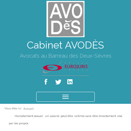
Cabinet AVODÈS
Avocats au Barreau des Deux-Sèvres
Ouvrir
le
Vous êtes ici :
Accueil
menu
Harcèlement sexuel : un salarié peut être victime sans être directement visé
par les propos