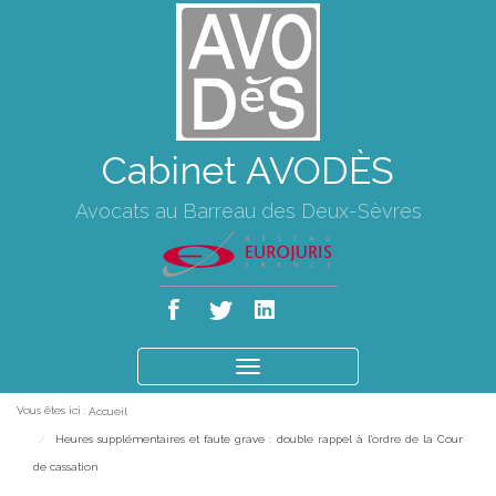
Cabinet AVODÈS
Avocats au Barreau des Deux-Sèvres
Ouvrir
le
Vous êtes ici :
Accueil
menu
Heures supplémentaires et faute grave : double rappel à l’ordre de la Cour
de cassation