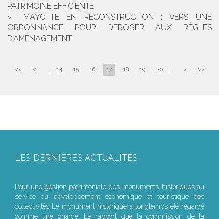
PATRIMOINE EFFICIENTE
MAYOTTE EN RECONSTRUCTION : VERS UNE
ORDONNANCE POUR DÉROGER AUX RÈGLES
D’AMÉNAGEMENT
<<
<
...
14
15
16
17
18
19
20
...
>
>>
LES DERNIÈRES ACTUALITÉS
Le joug léger des monuments historiques
Pour une gestion patrimoniale des monuments historiques au
service du développement économique et touristique des
collectivités Le monument historique a longtemps été regardé
comme une charge. Le rapport que la commission de la